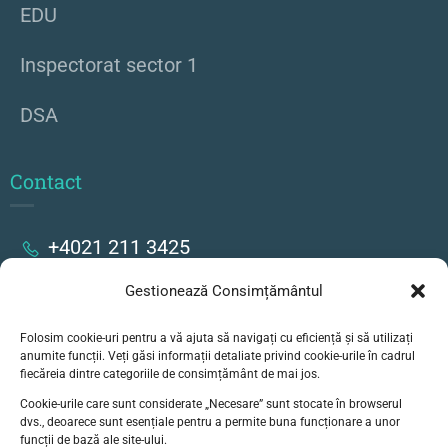
EDU
Inspectorat sector 1
DSA
Contact
+4021 211 3425
Gestionează Consimțământul
Strada Stanislav Cihoschi 17, București
Folosim cookie-uri pentru a vă ajuta să navigați cu eficiență și să utilizați
secretariat@colegiulgoethe.ro
anumite funcții. Veți găsi informații detaliate privind cookie-urile în cadrul
fiecăreia dintre categoriile de consimțământ de mai jos.
Cookie-urile care sunt considerate „Necesare” sunt stocate în browserul
dvs., deoarece sunt esențiale pentru a permite buna funcționare a unor
funcții de bază ale site-ului.