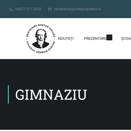
+4021 211 3425
secretariat@colegiulgoethe.ro
NOUTAȚI
PREZENTARE
ȘCOA
GIMNAZIU