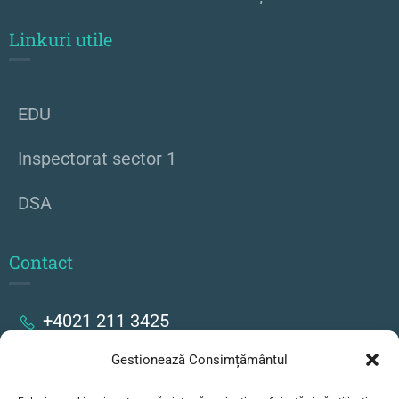
Linkuri utile
EDU
Inspectorat sector 1
DSA
Contact
+4021 211 3425
Gestionează Consimțământul
Strada Stanislav Cihoschi 17, București