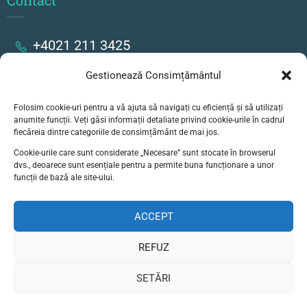
Contact
+4021 211 3425
Gestionează Consimțământul
Strada Stanislav Cihoschi 17, București
Folosim cookie-uri pentru a vă ajuta să navigați cu eficiență și să utilizați
secretariat@colegiulgoethe.ro
anumite funcții. Veți găsi informații detaliate privind cookie-urile în cadrul
fiecăreia dintre categoriile de consimțământ de mai jos.
Cookie-urile care sunt considerate „Necesare” sunt stocate în browserul
dvs., deoarece sunt esențiale pentru a permite buna funcționare a unor
funcții de bază ale site-ului.
ACCEPT
© Liceul German Goethe, Bucuresti - Toate
drepturile rezervate
REFUZ
Politică de confidențialitate
SETĂRI
Termeni și condițtii