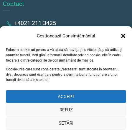
Contact
+4021 211 3425
Gestionează Consimțământul
Strada Stanislav Cihoschi 17, București
Folosim cookie-uri pentru a vă ajuta să navigați cu eficiență și să utilizați
secretariat@colegiulgoethe.ro
anumite funcții. Veți găsi informații detaliate privind cookie-urile în cadrul
fiecăreia dintre categoriile de consimțământ de mai jos.
Cookie-urile care sunt considerate „Necesare” sunt stocate în browserul
dvs., deoarece sunt esențiale pentru a permite buna funcționare a unor
funcții de bază ale site-ului.
ACCEPT
© Liceul German Goethe, Bucuresti - Toate
drepturile rezervate
REFUZ
Politică de confidențialitate
SETĂRI
Termeni și condițtii