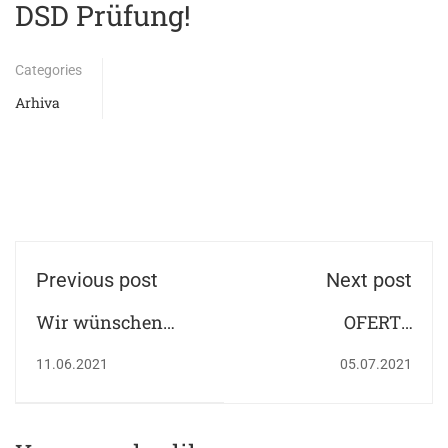
DSD Prüfung!
Categories
Arhiva
Previous post
Next post
Wir wünschen
OFERTA
unseren
EDUCAȚIONALĂ A
11.06.2021
05.07.2021
Absolventen "Viel
COLEGIULUI
Erfolg"!
GERMAN GOETHE -
AN ȘCOLAR 2021 -