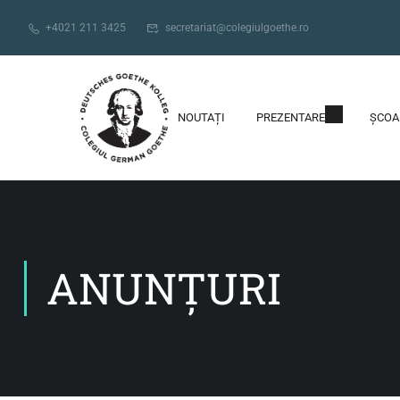
+4021 211 3425
secretariat@colegiulgoethe.ro
NOUTAȚI
PREZENTARE
ȘCOA
ANUNȚURI