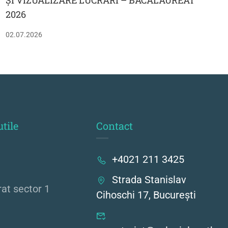
ȘI VIZUALIZARE LUCRĂRI – BACALAUREAT
2026
02.07.2026
utile
Contact
+4021 211 3425
Strada Stanislav
rat sector 1
Cihoschi 17, București