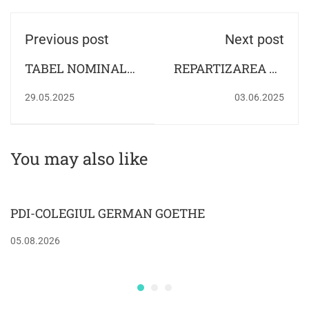
Previous post
Next post
TABEL NOMINAL
REPARTIZAREA PE
CU COPIII
ORE A ELEVILOR
29.05.2025
03.06.2025
REÎNSCRIŞI LA
CARE SUŢIN
GRĂDINIŢĂ AN
PROBA ORALĂ LA
ŞCOLAR 2025-2026
LIMBA ENGLEZĂ
You may also like
ÎN CADRUL
EXAMENULUI DE
BACALAUREAT
PDI-COLEGIUL GERMAN GOETHE
GERMAN 2025
05.08.2026