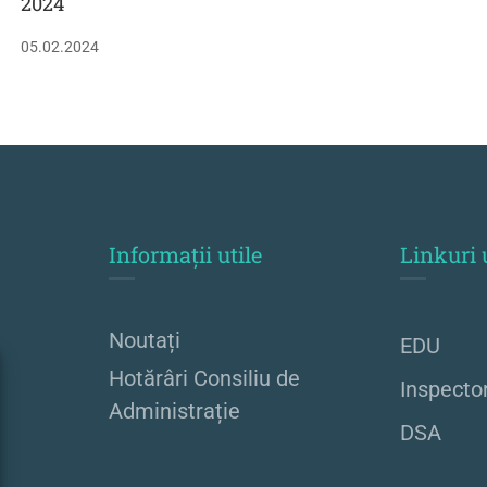
2024
05.02.2024
Informații utile
Linkuri 
Noutați
EDU
Hotărâri Consiliu de
Inspecto
Administrație
DSA