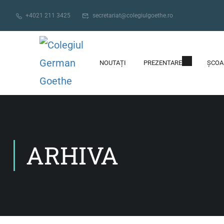
+4021 211 3425
secretariat@colegiulgoethe.ro
NOUTAȚI
PREZENTARE
ȘCOA
ARHIVA