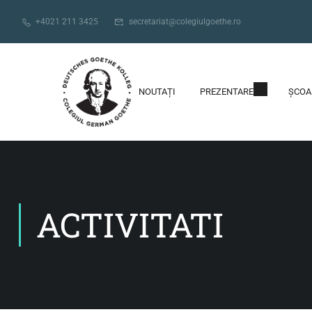
+4021 211 3425
secretariat@colegiulgoethe.ro
NOUTAȚI
PREZENTARE
ȘCOA
ACTIVITATI