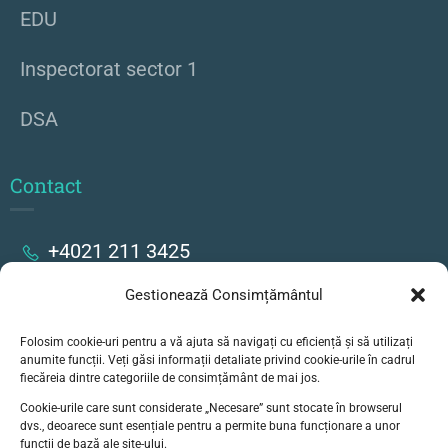
EDU
Inspectorat sector 1
DSA
Contact
+4021 211 3425
Gestionează Consimțământul
Strada Stanislav Cihoschi 17, București
Folosim cookie-uri pentru a vă ajuta să navigați cu eficiență și să utilizați
secretariat@colegiulgoethe.ro
anumite funcții. Veți găsi informații detaliate privind cookie-urile în cadrul
fiecăreia dintre categoriile de consimțământ de mai jos.
Cookie-urile care sunt considerate „Necesare” sunt stocate în browserul
dvs., deoarece sunt esențiale pentru a permite buna funcționare a unor
funcții de bază ale site-ului.