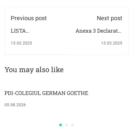
Previous post
Next post
LISTA
Anexa 3 Declaratie
PARTICIPANȚILOR
pe propria
13.03.2025
13.03.2025
LA OLIMPIADA DE
raspundere
LIMBA ȘI
LITERATURA
You may also like
GERMANĂ
PDI-COLEGIUL GERMAN GOETHE
05.08.2026