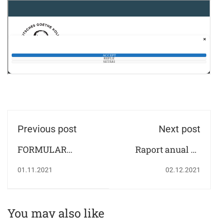
Previous post
Next post
FORMULAR
Raport anual de
SOLICITARE
evaluare interna a
01.11.2021
02.12.2021
CONCEDIU DE
calitatii
ODIHNĂ, AN
ȘCOLAR 2021 -
You may also like
2022. CERERILE