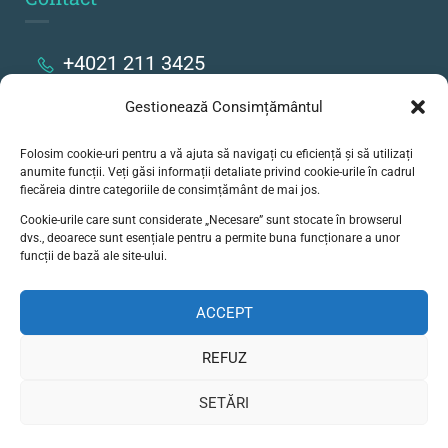
+4021 211 3425
Gestionează Consimțământul
Strada Stanislav Cihoschi 17, București
Folosim cookie-uri pentru a vă ajuta să navigați cu eficiență și să utilizați
secretariat@colegiulgoethe.ro
anumite funcții. Veți găsi informații detaliate privind cookie-urile în cadrul
fiecăreia dintre categoriile de consimțământ de mai jos.
Cookie-urile care sunt considerate „Necesare” sunt stocate în browserul
dvs., deoarece sunt esențiale pentru a permite buna funcționare a unor
funcții de bază ale site-ului.
ACCEPT
© Liceul German Goethe, Bucuresti - Toate
drepturile rezervate
REFUZ
Politică de confidențialitate
SETĂRI
Termeni și condițtii