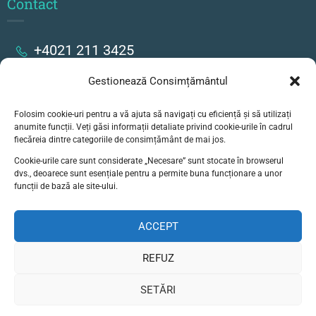
Contact
+4021 211 3425
Gestionează Consimțământul
Strada Stanislav Cihoschi 17, București
Folosim cookie-uri pentru a vă ajuta să navigați cu eficiență și să utilizați
secretariat@colegiulgoethe.ro
anumite funcții. Veți găsi informații detaliate privind cookie-urile în cadrul
fiecăreia dintre categoriile de consimțământ de mai jos.
Cookie-urile care sunt considerate „Necesare” sunt stocate în browserul
dvs., deoarece sunt esențiale pentru a permite buna funcționare a unor
funcții de bază ale site-ului.
ACCEPT
© Liceul German Goethe, Bucuresti - Toate
drepturile rezervate
REFUZ
Politică de confidențialitate
SETĂRI
Termeni și condițtii