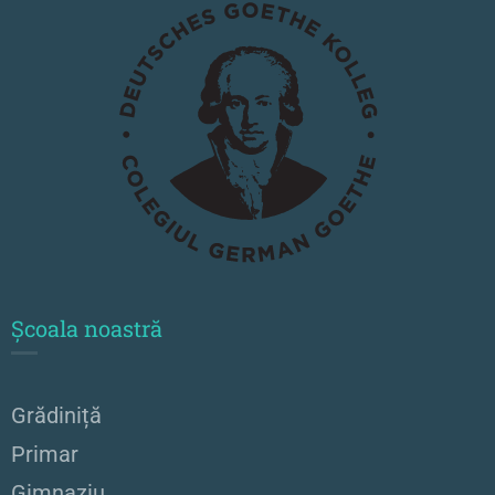
Școala noastră
Grădiniță
Primar
Gimnaziu