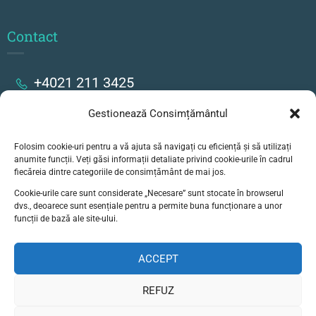
Contact
+4021 211 3425
Gestionează Consimțământul
Strada Stanislav Cihoschi 17, București
Folosim cookie-uri pentru a vă ajuta să navigați cu eficiență și să utilizați
secretariat@colegiulgoethe.ro
anumite funcții. Veți găsi informații detaliate privind cookie-urile în cadrul
fiecăreia dintre categoriile de consimțământ de mai jos.
Cookie-urile care sunt considerate „Necesare” sunt stocate în browserul
dvs., deoarece sunt esențiale pentru a permite buna funcționare a unor
funcții de bază ale site-ului.
ACCEPT
© Liceul German Goethe, Bucuresti - Toate
drepturile rezervate
REFUZ
Politică de confidențialitate