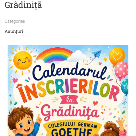
Grãdiniţã
Categories
Anunțuri