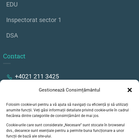
EDU
Inspectorat sector 1
DSA
Contact
+4021 211 3425
Gestionează Consimțământul
Strada Stanislav Cihoschi 17, București
Folosim cookie-uri pentru a vă ajuta să navigați cu eficiență și să utilizați
secretariat@colegiulgoethe.ro
anumite funcții. Veți găsi informații detaliate privind cookie-urile în cadrul
fiecăreia dintre categoriile de consimțământ de mai jos.
Cookie-urile care sunt considerate „Necesare” sunt stocate în browserul
dvs., deoarece sunt esențiale pentru a permite buna funcționare a unor
funcții de bază ale site-ului.