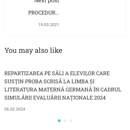
Next post
PROCEDURĂ
OPERAŢIONALĂ
19.03.2021
PRIVIND
ORGANIZAREA ŞI
DESFĂŞURAREA
You may also like
EVALUĂRII
CUNOŞTINŢELOR
DE LIMBA
REPARTIZAREA PE SĂLI A ELEVILOR CARE
GERMANĂ ÎN
SUSȚIN PROBA SCRISĂ LA LIMBA ȘI
VEDEREA
LITERATURA MATERNĂ GERMANĂ ÎN CADRUL
ÎNSCRIERII LA
SIMULĂRII EVALUĂRII NAȚIONALE 2024
CLASA
PREGĂTITOARE,
06.02.2024
AN ŞCOLAR 2021 -
2022