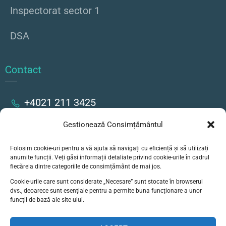
Inspectorat sector 1
DSA
Contact
+4021 211 3425
Gestionează Consimțământul
Strada Stanislav Cihoschi 17, București
Folosim cookie-uri pentru a vă ajuta să navigați cu eficiență și să utilizați
secretariat@colegiulgoethe.ro
anumite funcții. Veți găsi informații detaliate privind cookie-urile în cadrul
fiecăreia dintre categoriile de consimțământ de mai jos.
Cookie-urile care sunt considerate „Necesare” sunt stocate în browserul
dvs., deoarece sunt esențiale pentru a permite buna funcționare a unor
funcții de bază ale site-ului.