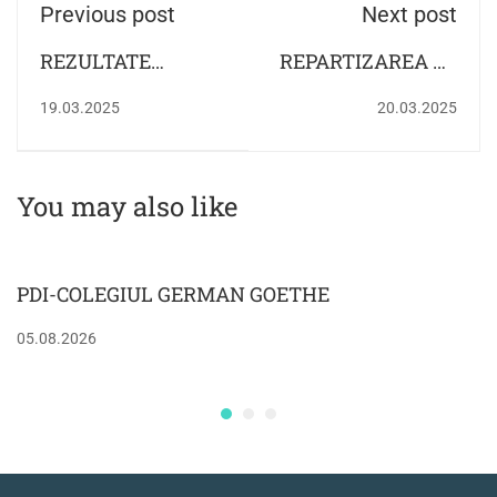
Previous post
Next post
REZULTATE
REPARTIZAREA PE
OLIMPIADA DE
SĂLI A ELEVILOR
19.03.2025
20.03.2025
RELIGIE
CARE SUSȚIN
PROBA SCRISĂ LA
LIMBA ȘI
You may also like
LITERATURA
ROMÂNĂ ÎN
CADRUL
PDI-COLEGIUL GERMAN GOETHE
SIMULĂRII
EXAMENULUI DE
05.08.2026
BACALAUREAT
2025